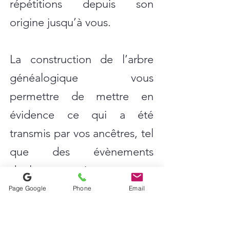
répétitions depuis son
origine jusqu’à vous.
La construction de l’arbre
généalogique vous
permettre de mettre en
évidence ce qui a été
transmis par vos ancêtres, tel
que des évènements
douloureux vécus et non
acceptés, non conscientisés
Page Google
Phone
Email
(avortements, mariages
forcés, etc..), des obligations