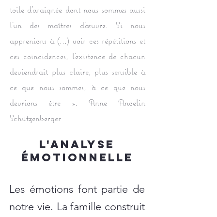
toile d'araignée dont nous sommes aussi
l'un des maîtres d'œuvre. Si nous
apprenions à (...) voir ces répétitions et
ces coïncidences, l'existence de chacun
deviendrait plus claire, plus sensible à
ce que nous sommes, à ce que nous
devrions être ». Anne Ancelin
Schützenberger
L'analyse
émotionnelle
Les émotions font partie de
notre vie. La famille construit