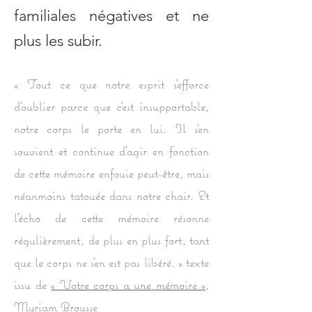
familiales négatives et ne
plus les subir.
« Tout ce que notre esprit s'efforce
d'oublier parce que c'est insupportable,
notre corps le porte en lui. Il s'en
souvient et continue d'agir en fonction
de cette mémoire enfouie peut-être, mais
néanmoins tatouée dans notre chair. Et
l'écho de cette mémoire résonne
régulièrement, de plus en plus fort, tant
que le corps ne s'en est pas libéré. » texte
issu de
« Votre corps a une mémoire »
,
Myriam Brousse