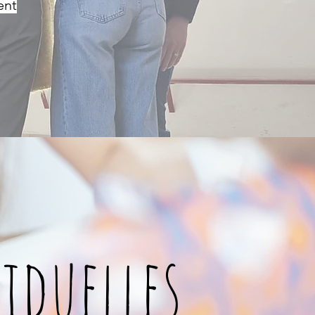
ent
iduelles