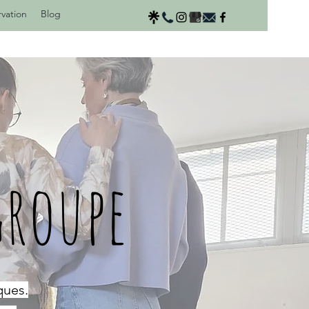
vation
Blog
groupe
ques.