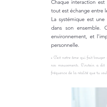
Chaque interaction est
tout est échange entre l
La systémique est une 
dans son ensemble. C
environnement, et l'im
personnelle.
« C'est notre âme qui fait bouger
nos mouvements. Einstein a dit :
fréquence de la réalité que tu souh