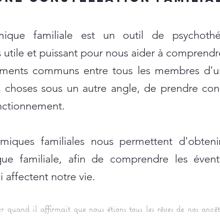
émique familiale est un outil de psychoth
s utile et puissant pour nous aider à comprendre
nements communs entre tous les membres d'u
s choses sous un autre angle, de prendre con
onctionnement.
témiques familiales nous permettent d'obteni
ique familiale, afin de comprendre les évent
 affectent notre vie.
 quand il affirmait que nous étions tous les rêves de nos ancêtr