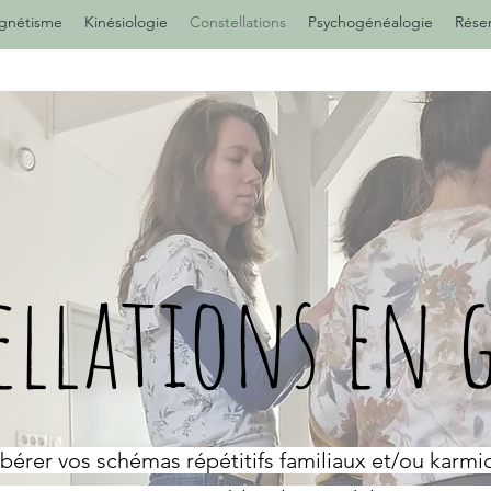
gnétisme
Kinésiologie
Constellations
Psychogénéalogie
Réser
ellations en 
ibérer vos schémas répétitifs familiaux et/ou karmi