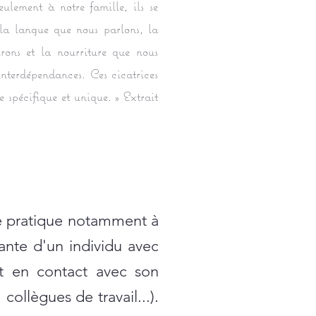
ulement à notre famille, ils se
 la langue que nous parlons, la
irons et la nourriture que nous
interdépendances. Ces cicatrices
 spécifique et unique. » Extrait
tte pratique notamment à
tante d'un individu avec
st en contact avec son
ollègues de travail...).