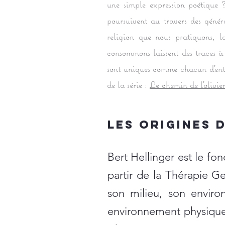
une simple expression poétique ?
poursuivent au travers des géné
religion que nous pratiquons, l
consommons laissent des traces à 
sont uniques comme chacun d'entre
de la série :
Le chemin de l'olivier
les origines 
Bert Hellinger est le fo
partir de la Thérapie G
son milieu, son enviro
environnement physique, 