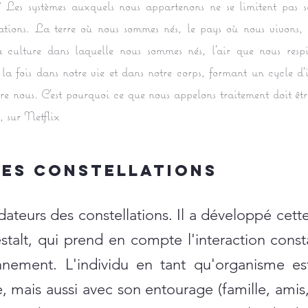
 Les systèmes auxquels nous appartenons ne se limitent pas se
rations. La terre où nous sommes nés, le pays où nous vivons,
a culture dans laquelle nous sommes nés, l'air que nous resp
la fois dans notre vie et dans notre corps, formant un cycle d'
 nous. C'est pourquoi ce que nous appelons traitement doit être
, sur Netflix
des constellations
ndateurs des constellations. Il a développé ce
estalt, qui prend en compte l'interaction cons
nnement. L'individu en tant qu'organisme e
mais aussi avec son entourage (famille, amis, c