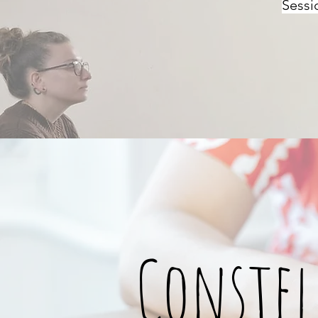
Sessi
Constel