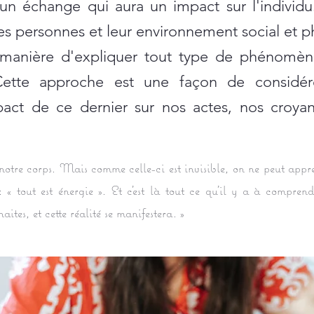
 un échange qui aura un impact sur l'individ
es personnes et leur environnement social et p
manière d'expliquer tout type de phénomène
ette approche est une façon de considére
pact de ce dernier sur nos actes, nos croyan
 notre corps. Mais comme celle-ci est invisible, on ne peut appr
 « tout est énergie ». Et c'est là tout ce qu'il y a à compren
aites, et cette réalité se manifestera. »